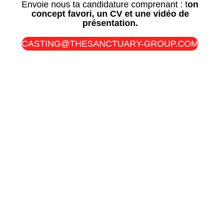
Envoie nous ta candidature comprenant : t
on
concept favori, un CV et une vidéo de
présentation.
CASTING@THESANCTUARY-GROUP.COM
Conseils
Cartes cadeaux
FAQ
Presse
Devenir coach
CGV
Plan de site
Mentions légales